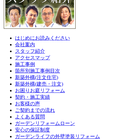
はじめにお読みください
会社案内
スタッフ紹介
アクセスマップ
施工事例
箇所別施工事例目次
新築外構(注文住宅)
新築外構(建売・注文)
お困りお庭リフォーム
契約・施工実績
お客様の声
ご契約までの流れ
よくある質問
ガーデンリフォームローン
安心の保証制度
ガーデンライフの外壁塗装リフォーム