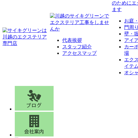
お庭
門周
壁・
代表挨拶
アイ
スタッフ紹介
カー
アクセスマップ
場
エク
イテ
オシ