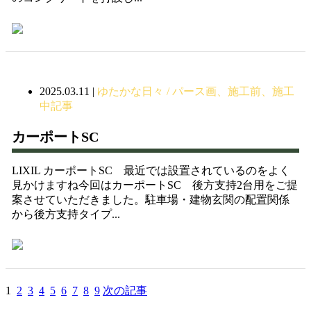
2025.03.11
|
ゆたかな日々 / パース画、施工前、施工
中記事
カーポートSC
LIXIL カーポートSC 最近では設置されているのをよく
見かけますね今回はカーポートSC 後方支持2台用をご提
案させていただきました。駐車場・建物玄関の配置関係
から後方支持タイプ...
1
2
3
4
5
6
7
8
9
次の記事