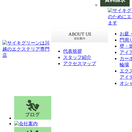
お庭
門周
壁・
代表挨拶
アイ
スタッフ紹介
カー
アクセスマップ
輪場
エク
アイ
オシ