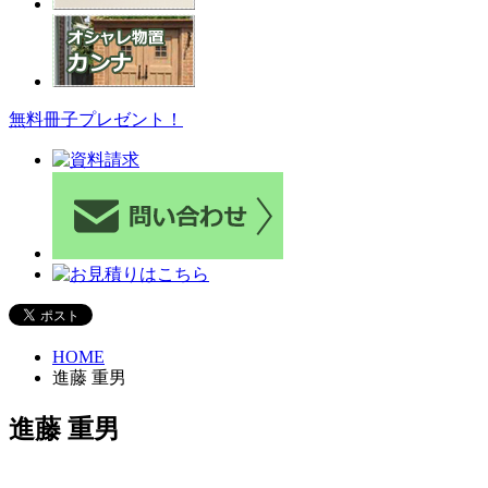
無料冊子プレゼント！
HOME
進藤 重男
進藤 重男