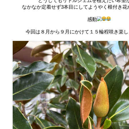
どうしてもリトルジェムを植えたい希望
なかなか定着せず3本目にしてようやく根付き花
感動
今回は８月から９月にかけて１５輪程咲き楽し