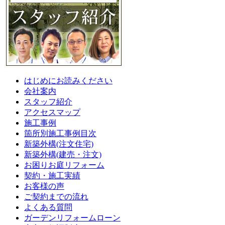
はじめにお読みください
会社案内
スタッフ紹介
アクセスマップ
施工事例
箇所別施工事例目次
新築外構(注文住宅)
新築外構(建売・注文)
お困りお庭リフォーム
契約・施工実績
お客様の声
ご契約までの流れ
よくある質問
ガーデンリフォームローン