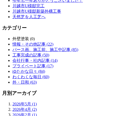
今年も一年ありがとうございました！
川越市U様邸完工
川越市U様邸新築外構工事
天然芝を人工芝へ
カテゴリー
外壁塗装 (0)
情報・その他記事 (22)
パース画、施工前、施工中記事 (85)
工事完成の記事 (50)
会社行事・社内記事 (14)
プライベート記事 (17)
ゆたかな日々 (84)
わくわくな毎日 (60)
外・日和 (63)
月別アーカイブ
2026年5月 (1)
2026年4月 (2)
2026年2月 (1)