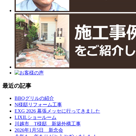
最近の記事
BBQグリルの紹介
N様邸リフォーム工事
EXG 2026 幕張メッセに行ってきました
LIXILショールーム
川越市 T様邸 新築外構工事
2026年1月5日 新念会