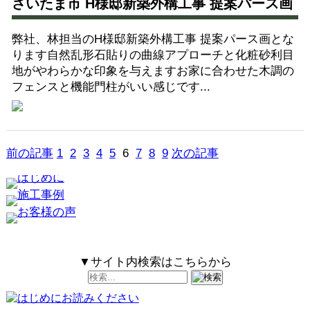
さいたま市 H様邸新築外構工事 提案パース画
弊社、林担当のH様邸新築外構工事 提案パース画とな
ります自然乱形石貼りの曲線アプローチと化粧砂利目
地がやわらかな印象を与えますお家に合わせた木調の
フェンスと機能門柱がいい感じです...
前の記事
1
2
3
4
5
6
7
8
9
次の記事
▼サイト内検索はこちらから