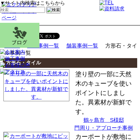
▼サイト内検索はこちらから
HOME
施工事例一覧
舗装事例一覧
方形石・タイ
ル事例一覧
方形石・タイル
塗り壁の一部に天然
木のキューブを使い
ポイントにしまし
た。異素材が新鮮で
す。
鶴ヶ島市 S様邸
門周り・アプローチ事例
カーポートが敷地に